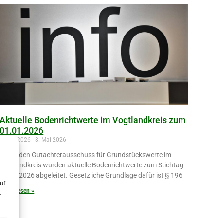
Aktuelle Bodenrichtwerte im Vogtlandkreis zum
01.01.2026
8. Mai 2026
8. Mai 2026
Durch den Gutachterausschuss für Grundstückswerte im
Vogtlandkreis wurden aktuelle Bodenrichtwerte zum Stichtag
01.01.2026 abgeleitet. Gesetzliche Grundlage dafür ist § 196
uf
Weiterlesen »
,