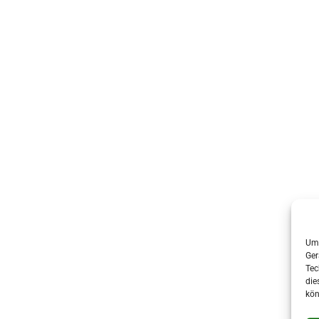
Um 
Ger
Tec
die
kön