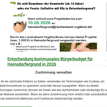
Entscheidung kommunales Bürgerbudget für
Heinsdorfergrund in 2026
9. Juni 2026
9. Juni 2026
Zustimmung verwalten
Nach dem Aufruf zur Projekteinreichung im Rahmen des
kommunalen Bürgerbudgets der Gemeinde Heinsdorfergrund
dir ein optimales Erlebnis zu bieten, verwenden wir Technologien wie Cookies, um
äteinformationen zu speichern und/oder darauf zuzugreifen. Wenn du diesen
wurden viele Projektideen in der Gemeindeverwaltung
hnologien zustimmst, können wir Daten wie das Surfverhalten oder eindeutige IDs a
eingereicht.
ser Website verarbeiten. Wenn du deine Zustimmung nicht erteilst oder zurückziehst
nen bestimmte Merkmale und Funktionen beeinträchtigt werden.
Weiterlesen »