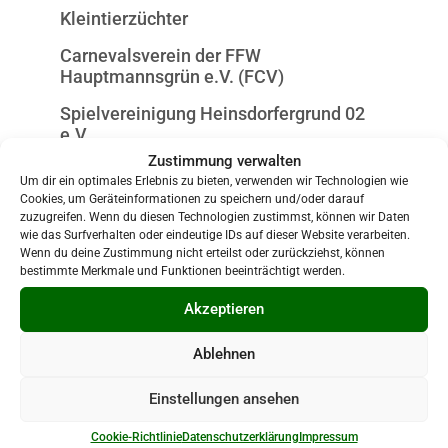
Kleintierzüchter
Carnevalsverein der FFW
Hauptmannsgrün e.V. (FCV)
Spielvereinigung Heinsdorfergrund 02
e.V.
Zustimmung verwalten
Hundesportverein
Um dir ein optimales Erlebnis zu bieten, verwenden wir Technologien wie
Cookies, um Geräteinformationen zu speichern und/oder darauf
Dorfclub Hauptmannsgrün e.V.
zuzugreifen. Wenn du diesen Technologien zustimmst, können wir Daten
wie das Surfverhalten oder eindeutige IDs auf dieser Website verarbeiten.
Förderverein der Grundschule
Wenn du deine Zustimmung nicht erteilst oder zurückziehst, können
Hauptmannsgrün e.V.
bestimmte Merkmale und Funktionen beeinträchtigt werden.
Bürgerstiftung Heinsdorfergrund
Akzeptieren
Natur & Gesundheit
Ablehnen
Friedhof
Einstellungen ansehen
Rollbockschuppen
Cookie-Richtlinie
Datenschutzerklärung
Impressum