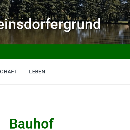
insdorfergrund
SCHAFT
LEBEN
Bauhof