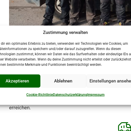
Zustimmung verwalten
dir ein optimales Erlebnis zu bieten, verwenden wir Technologien wie Cookies, um
äteinformationen zu speichern und/oder darauf zuzugreifen. Wenn du diesen
hnologien zustimmst, können wir Daten wie das Surfverhalten oder eindeutige IDs a
ser Website verarbeiten. Wenn du deine Zustimmung nicht erteilst oder zurückziehst
nen bestimmte Merkmale und Funktionen beeinträchtigt werden.
Unsere vier Mitarbeiter des Bauhofes der Gemeinde kü
Gemeindeobjekte, die Pflege aller Außenanlagen, Grünfl
Akzeptieren
Ablehnen
Einstellungen anseh
durch, unterstützen bei Gemeindeveranstaltungen uvm.
Cookie-Richtlinie
Datenschutzerklärung
Impressum
Bauhofleiter ist Herr Ralf Schuldt und telefonisch unter
erreichen.