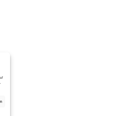
uf
,
en