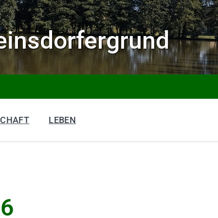
insdorfergrund
SCHAFT
LEBEN
26