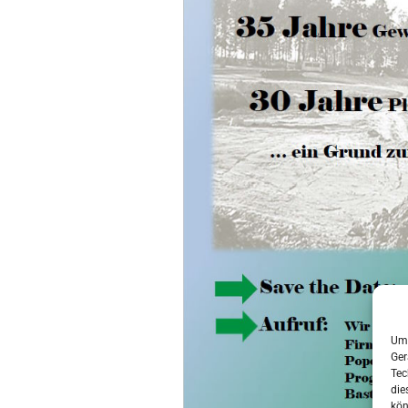
Um 
Ger
Tec
die
kön