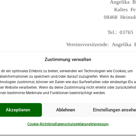
Angelika B
Kaltes F
08468 Heinsd
Tel.: 03765
Vereinsvorsitzende: Angelika 
E-Mail an die Ver
Zustimmung verwalten
dir ein optimales Erlebnis zu bieten, verwenden wir Technologien wie Cookies, um
äteinformationen zu speichern und/oder darauf zuzugreifen. Wenn du diesen
hnologien zustimmst, können wir Daten wie das Surfverhalten oder eindeutige IDs a
ser Website verarbeiten. Wenn du deine Zustimmung nicht erteilst oder zurückziehst
nen bestimmte Merkmale und Funktionen beeinträchtigt werden.
Akzeptieren
Ablehnen
Einstellungen anseh
Cookie-Richtlinie
Datenschutzerklärung
Impressum