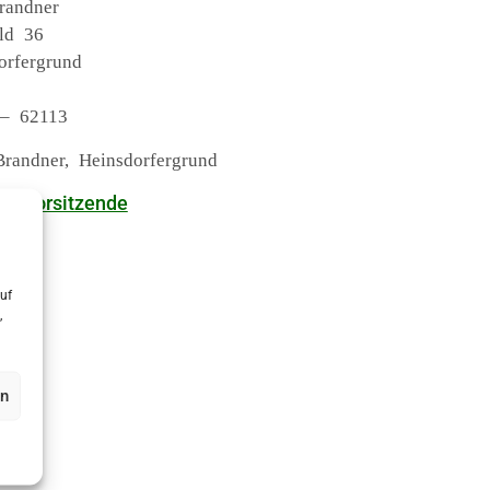
randner
eld 36
orfergrund
 – 62113
Brandner, Heinsdorfergrund
einsvorsitzende
uf
,
en